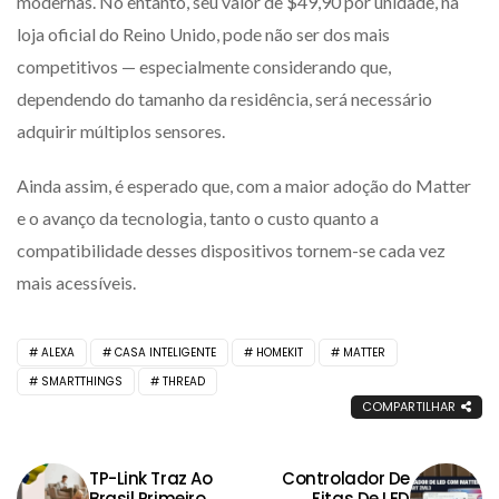
modernas. No entanto, seu valor de $49,90 por unidade, na
loja oficial do Reino Unido, pode não ser dos mais
competitivos — especialmente considerando que,
dependendo do tamanho da residência, será necessário
adquirir múltiplos sensores.
Ainda assim, é esperado que, com a maior adoção do Matter
e o avanço da tecnologia, tanto o custo quanto a
compatibilidade desses dispositivos tornem-se cada vez
mais acessíveis.
ALEXA
CASA INTELIGENTE
HOMEKIT
MATTER
SMARTTHINGS
THREAD
COMPARTILHAR
TP-Link Traz Ao
Controlador De
Brasil Primeiro
Fitas De LED