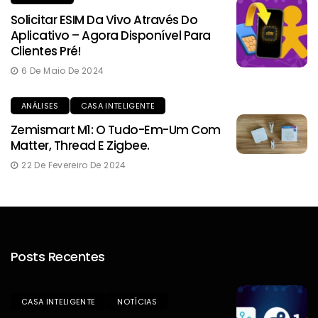
Solicitar ESIM Da Vivo Através Do
Aplicativo – Agora Disponível Para
Clientes Pré!
6 De Maio De 2024
ANÁLISES
CASA INTELIGENTE
Zemismart M1: O Tudo-Em-Um Com
Matter, Thread E Zigbee.
22 De Fevereiro De 2024
Posts Recentes
CASA INTELIGENTE
NOTÍCIAS