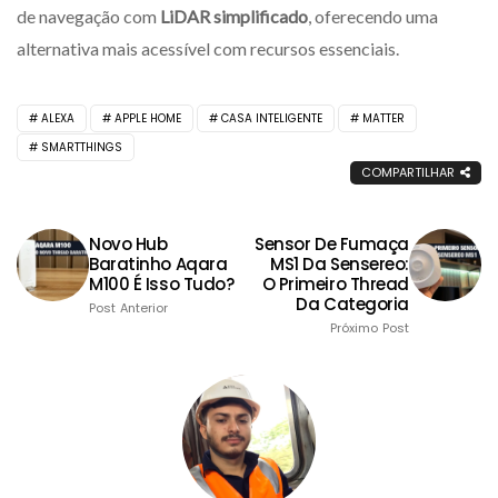
de navegação com
LiDAR simplificado
, oferecendo uma
alternativa mais acessível com recursos essenciais.
ALEXA
APPLE HOME
CASA INTELIGENTE
MATTER
SMARTTHINGS
COMPARTILHAR
Novo Hub
Sensor De Fumaça
Baratinho Aqara
MS1 Da Sensereo:
M100 É Isso Tudo?
O Primeiro Thread
Da Categoria
Post Anterior
Próximo Post