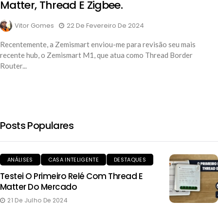
Matter, Thread E Zigbee.
Vitor Gomes
22 De Fevereiro De 2024
Recentemente, a Zemismart enviou-me para revisão seu mais
recente hub, o Zemismart M1, que atua como Thread Border
Router...
Posts Populares
ANÁLISES
CASA INTELIGENTE
DESTAQUES
Testei O Primeiro Relé Com Thread E
Matter Do Mercado
21 De Julho De 2024