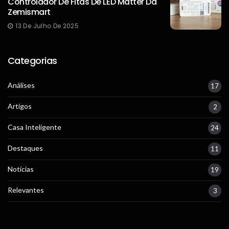
Controlador De Fitas De LED Matter Da
Zemismart
13 De Julho De 2025
Categorias
Análises
17
Artigos
2
Casa Inteligente
24
Destaques
11
Notícias
19
Relevantes
3