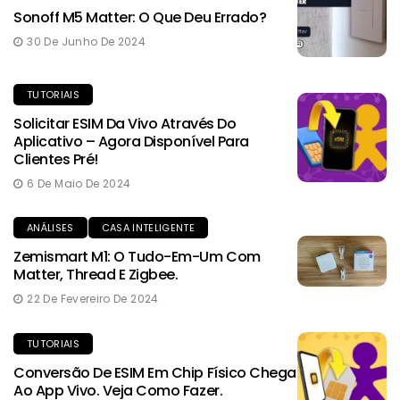
Sonoff M5 Matter: O Que Deu Errado?
30 De Junho De 2024
TUTORIAIS
Solicitar ESIM Da Vivo Através Do
Aplicativo – Agora Disponível Para
Clientes Pré!
6 De Maio De 2024
ANÁLISES
CASA INTELIGENTE
Zemismart M1: O Tudo-Em-Um Com
Matter, Thread E Zigbee.
22 De Fevereiro De 2024
TUTORIAIS
Conversão De ESIM Em Chip Físico Chega
Ao App Vivo. Veja Como Fazer.