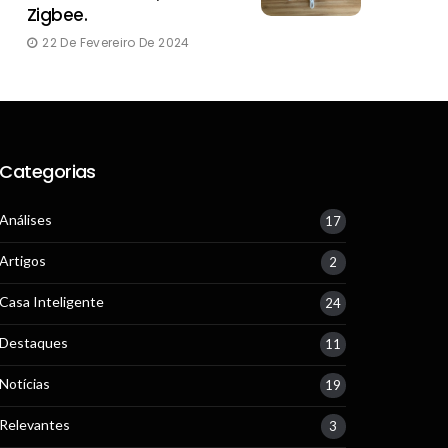
Zigbee.
22 De Fevereiro De 2024
Categorias
Análises
17
Artigos
2
Casa Inteligente
24
Destaques
11
Notícias
19
Relevantes
3