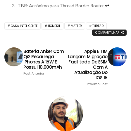
TBR: Acrônimo para Thread Border Router
↩︎
CASA INTELIGENTE
HOMEKIT
MATTER
THREAD
COMPARTILHAR
Bateria Anker Com
Apple E TIM
Qi2 Recarrega
Lançam Migração
IPhones A 15W E
Facilitada De ESIM
Possui 10.000mAh
Com A
Atualização Do
Post Anterior
IOS 18
Próximo Post