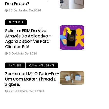
Deu Errado?
30 De Junho De 2024
TUTORIAIS
Solicitar ESIM Da Vivo
Através Do Aplicativo –
Agora Disponível Para
Clientes Pré!
6 De Maio De 2024
ANÁLISES
CASA INTELIGENTE
Zemismart M1: O Tudo-Em-
Um Com Matter, Thread E
Zigbee.
22 De Fevereiro De 2024