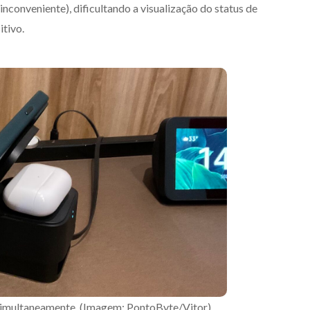
nconveniente), dificultando a visualização do status de
tivo.
simultaneamente. (Imagem: PontoByte/Vitor).