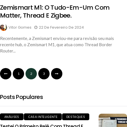
Zemismart M1: O Tudo-Em-Um Com
Matter, Thread E Zigbee.
Vitor Gomes
22 De Fevereiro De 2024
Recentemente, a Zemismart enviou-me para revisão seu mais
recente hub, o Zemismart M1, que atua como Thread Border
Router...
1
2
3
Posts Populares
ANÁLISES
CASA INTELIGENTE
DESTAQUES
Testei O Primeiro Relé Com Thread E